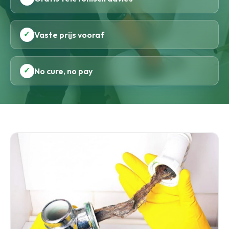
✓
Vaste prijs vooraf
✓
No cure, no pay