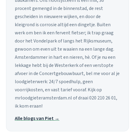
badkamers. Ons rioolsysteem is een mix, 30
procent gemengd in de binnenstad, de rest
gescheiden in nieuwere wijken, en door de
kleigrond is corrosie altijd een dingetje. Buiten
werk om ben ik een fervent fietser; ik trap graag
door het Vondelpark of langs het Rijksmuseum,
gewoon om even uit te waaien na een lange dag.
Amsterdammer in hart en nieren, hè. Of je nu een
lekkage hebt bij de Westerkerk of een verstopte
afvoer in de Concertgebouwbuurt, bel me voor al je
loodgieterwerk: 24/7 spoedhulp, geen
voorrijkosten, en vast tarief vooraf. Kijk op
mrloodgieteramsterdam.nl of draai 020 210 26 01,
ik kom eraan!
Alle blogs van Piet →