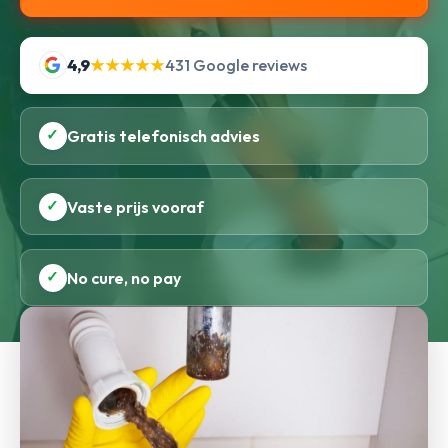
4,9
★★★★★
431 Google reviews
✓
Gratis telefonisch advies
✓
Vaste prijs vooraf
✓
No cure, no pay