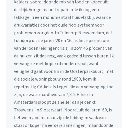
kelders, vooral door de mix van lood en koper uit
die tijd. Vorige maand repareerde ik nog een
lekkage in een monumentaal huis vlakbij, waar de
drukvariaties door het oude rioolsysteem voor
problemen zorgden. In Tuindorp Nieuwendam, dat
tuindorp uit de jaren '20 en '30, is het epicentrum
van de loden leidingencrisis; in zo'n 45 procent van
de huizen zit dat nog, vaak gedeeld tussen buren. Ik
vervang ze met koper of modern spul, want
veiligheid gaat voor. En in de Oosterparkbuurt, met
die sociale woningbouw rond 1900, kom ik
regelmatig CV-ketels tegen die aan vervanging toe
zijn, de waterhardheid van 7,8 °dH hier in
Amsterdam sloopt ze sneller dan je denkt.
Trouwens, in Slotervaart-Noord, uit de jaren '60, is
het weer anders: daar zijn de leidingen vaak van
staal of koper na eerdere saneringen, maar door de