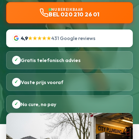
NU BEREIKBAAR
BEL 020 210 26 01
4,9
★★★★★
431 Google reviews
✓
Gratis telefonisch advies
✓
Vaste prijs vooraf
✓
No cure, no pay