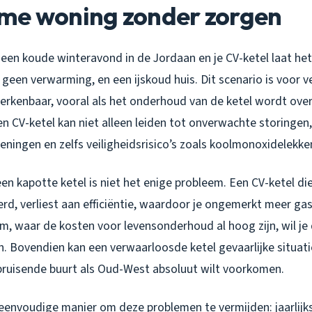
me woning zonder zorgen
is een koude winteravond in de Jordaan en je CV-ketel laat he
een verwarming, en een ijskoud huis. Dit scenario is voor v
kenbaar, vooral als het onderhoud van de ketel wordt ove
n CV-ketel kan niet alleen leiden tot onverwachte storingen
ningen en zelfs veiligheidsrisico’s zoals koolmonoxidelekke
een kapotte ketel is niet het enige probleem. Een CV-ketel di
d, verliest aan efficiëntie, waardoor je ongemerkt meer gas 
m, waar de kosten voor levensonderhoud al hoog zijn, wil je
n. Bovendien kan een verwaarloosde ketel gevaarlijke situat
 bruisende buurt als Oud-West absoluut wilt voorkomen.
n eenvoudige manier om deze problemen te vermijden: jaarlij