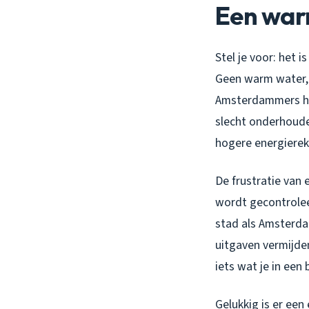
Een war
Stel je voor: het 
Geen warm water, g
Amsterdammers her
slecht onderhoude
hogere energiereke
De frustratie van 
wordt gecontroleer
stad als Amsterda
uitgaven vermijde
iets wat je in een
Gelukkig is er ee