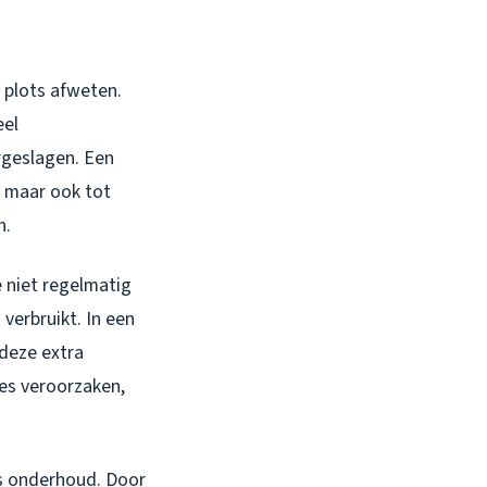
t plots afweten.
eel
rgeslagen. Een
, maar ook tot
n.
e niet regelmatig
verbruikt. In een
 deze extra
ies veroorzaken,
ks onderhoud. Door