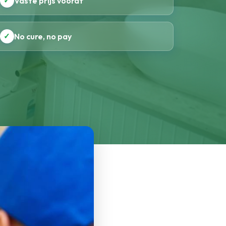
✓
Vaste prijs vooraf
✓
No cure, no pay