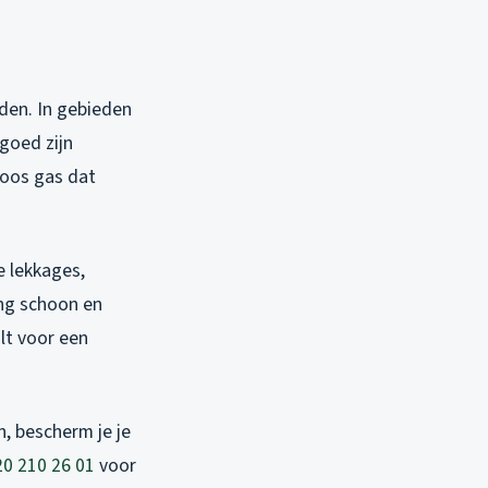
den. In gebieden
 goed zijn
loos gas dat
e lekkages,
ing schoon en
alt voor een
n, bescherm je je
20 210 26 01
voor