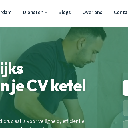
erdam
Diensten
Blogs
Over ons
Conta
ijks
 je CV ketel
uciaal is voor veiligheid, efficiëntie