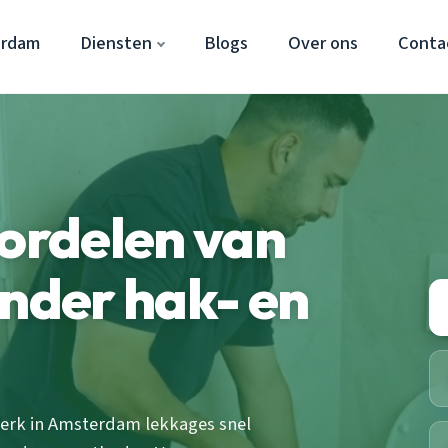
erdam
Diensten
Blogs
Over ons
Conta
oordelen van
onder hak- en
werk in Amsterdam lekkages snel