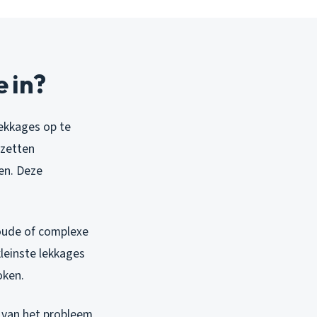
 in?
ekkages op te
 zetten
en. Deze
 oude of complexe
leinste lekkages
oken.
n van het probleem