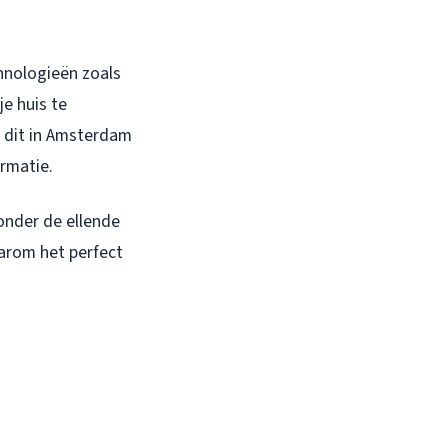
hnologieën zoals
je huis te
e dit in Amsterdam
rmatie.
onder de ellende
arom het perfect