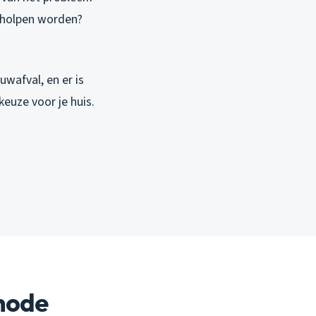
geholpen worden?
uwafval, en er is
euze voor je huis.
hode