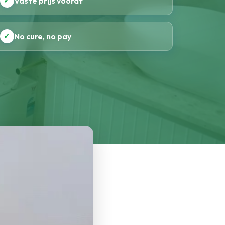
✓
Vaste prijs vooraf
✓
No cure, no pay