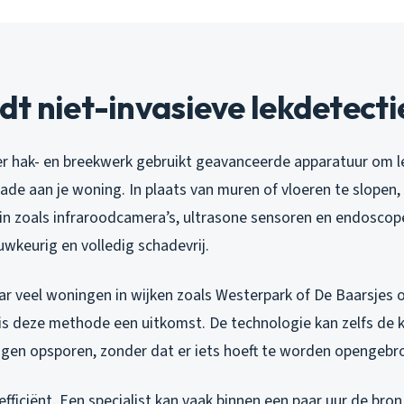
t niet-invasieve lekdetectie
r hak- en breekwerk gebruikt geavanceerde apparatuur om l
de aan je woning. In plaats van muren of vloeren te slopen,
s in zoals infraroodcamera’s, ultrasone sensoren en endoscop
uwkeurig en volledig schadevrij.
r veel woningen in wijken zoals Westerpark of De Baarsjes
 is deze methode een uitkomst. De technologie kan zelfs de k
ingen opsporen, zonder dat er iets hoeft te worden opengebr
efficiënt. Een specialist kan vaak binnen een paar uur de bro