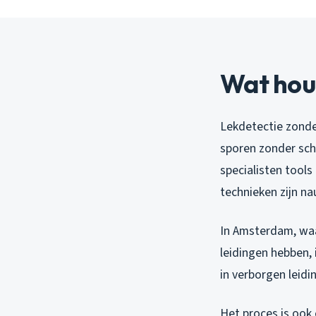
Wat houd
Lekdetectie zonde
sporen zonder scha
specialisten tool
technieken zijn na
In Amsterdam, waa
leidingen hebben,
in verborgen leid
Het proces is ook 