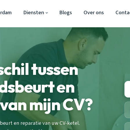
erdam
Diensten
Blogs
Over ons
Conta
schil tussen
dsbeurt en
 van mijn CV?
eurt en reparatie van uw CV-ketel.