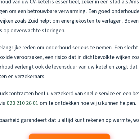
oud van uw CV-ketel is essentieel, zeker in een stad als A
agen om een betrouwbare verwarming. Een goed onderhoude
n wijken zoals Zuid helpt om energiekosten te verlagen. Bove
s op onverwachte storingen.
 belangrijke reden om onderhoud serieus te nemen. Een slec
xide veroorzaken, een risico dat in dichtbevolkte wijken zoa
rhoud verlengt ook de levensduur van uw ketel en zorgt dat
ten en verzekeraars.
dscontracten bent u verzekerd van snelle service en een be
via
020 210 26 01
om te ontdekken hoe wij u kunnen helpen.
baarheid garandeert dat u altijd kunt rekenen op warmte, w