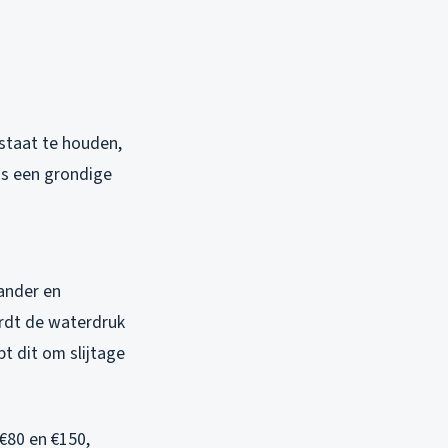
staat te houden,
is een grondige
rander en
rdt de waterdruk
t dit om slijtage
€80 en €150,