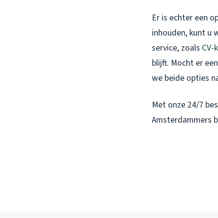
Er is echter een 
inhouden, kunt u 
service, zoals
CV-k
blijft. Mocht er e
we beide opties na
Met onze 24/7 besc
Amsterdammers be