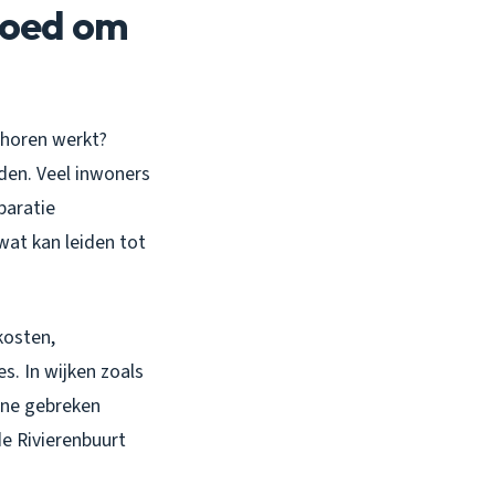
goed om
ehoren werkt?
iden. Veel inwoners
paratie
 wat kan leiden tot
kosten,
s. In wijken zoals
eine gebreken
e Rivierenbuurt