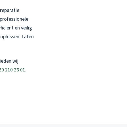
reparatie
professionele
iciënt en veilig
m oplossen. Laten
ieden wij
20 210 26 01
.