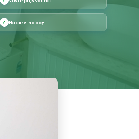
✓
Vaste prijs vooraf
✓
No cure, no pay