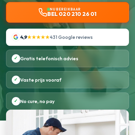
NU BEREIKBAAR
BEL 020 210 26 01
4,9
★★★★★
431 Google reviews
✓
Gratis telefonisch advies
✓
Vaste prijs vooraf
✓
No cure, no pay