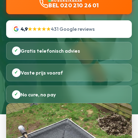
NU BEREIKBAAR
BEL 020 210 26 01
4,9
★★★★★
431 Google reviews
✓
Gratis telefonisch advies
✓
Vaste prijs vooraf
✓
No cure, no pay