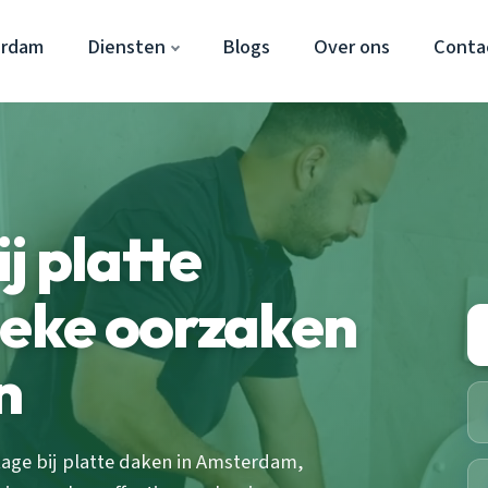
erdam
Diensten
Blogs
Over ons
Conta
j platte
ieke oorzaken
n
age bij platte daken in Amsterdam,