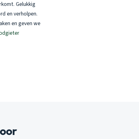
orkomt. Gelukkig
d en verholpen.
daken en geven we
odgieter
voor