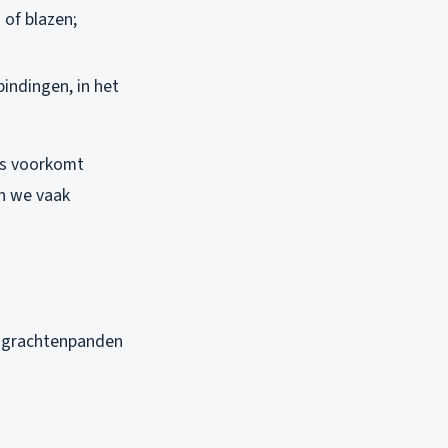
 of blazen;
indingen, in het
ies voorkomt
en we vaak
se grachtenpanden