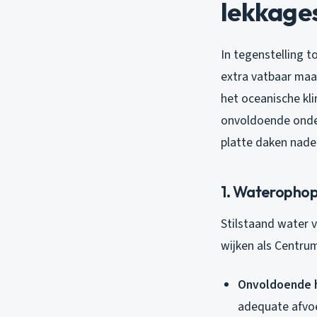
lekkage
In tegenstelling t
extra vatbaar maa
het oceanische kl
onvoldoende onder
platte daken nade
1. Waterophop
Stilstaand water 
wijken als Centru
Onvoldoende h
adequate afvoe