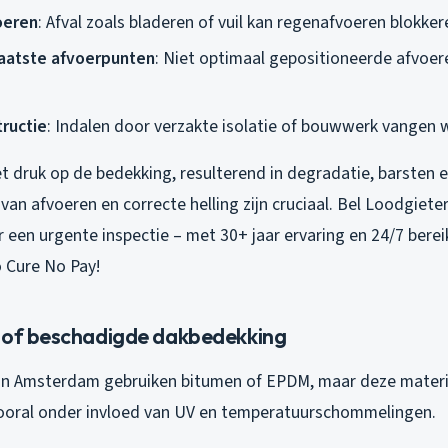
oeren
: Afval zoals bladeren of vuil kan regenafvoeren blokker
aatste afvoerpunten
: Niet optimaal gepositioneerde afvoer
ructie
: Indalen door verzakte isolatie of bouwwerk vangen 
t druk op de bedekking, resulterend in degradatie, barsten e
van afvoeren en correcte helling zijn cruciaal. Bel Loodgie
 een urgente inspectie – met 30+ jaar ervaring en 24/7 bere
o Cure No Pay!
 of beschadigde dakbedekking
 in Amsterdam gebruiken bitumen of EPDM, maar deze materia
 vooral onder invloed van UV en temperatuurschommelingen.