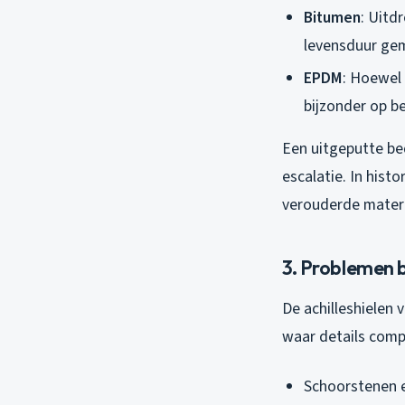
Bitumen
: Uitd
levensduur gem
EPDM
: Hoewel 
bijzonder op b
Een uitgeputte be
escalatie. In hist
verouderde materi
3. Problemen b
De achilleshielen 
waar details compl
Schoorstenen 