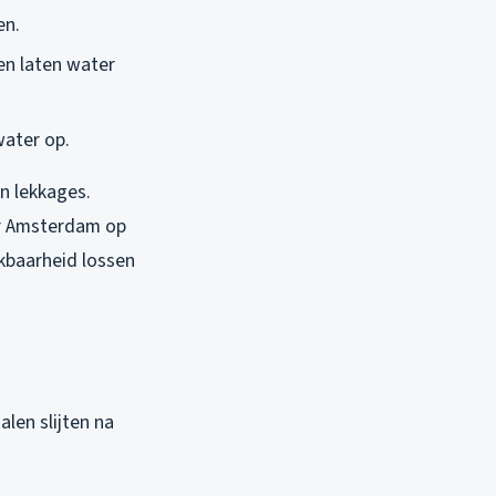
en.
en laten water
water op.
n lekkages.
ter Amsterdam op
ikbaarheid lossen
len slijten na