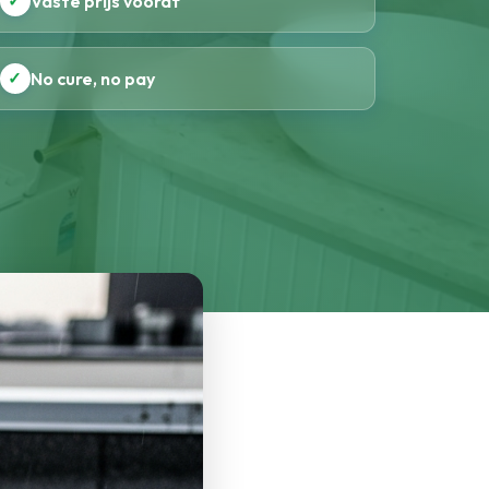
✓
Vaste prijs vooraf
✓
No cure, no pay