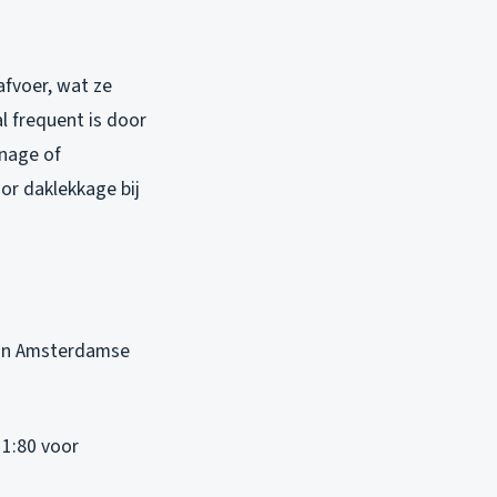
afvoer, wat ze
 frequent is door
inage of
or daklekkage bij
 in Amsterdamse
 1:80 voor