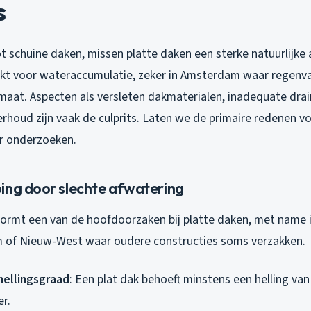
s
ot schuine daken, missen platte daken een sterke natuurlijke 
kt voor wateraccumulatie, zeker in Amsterdam waar regenval
imaat. Aspecten als versleten dakmaterialen, inadequate dra
houd zijn vaak de culprits. Laten we de primaire redenen vo
r onderzoeken.
ing door slechte afwatering
vormt een van de hoofdoorzaken bij platte daken, met name
m of Nieuw-West waar oudere constructies soms verzakken.
ellingsgraad
: Een plat dak behoeft minstens een helling van
r.