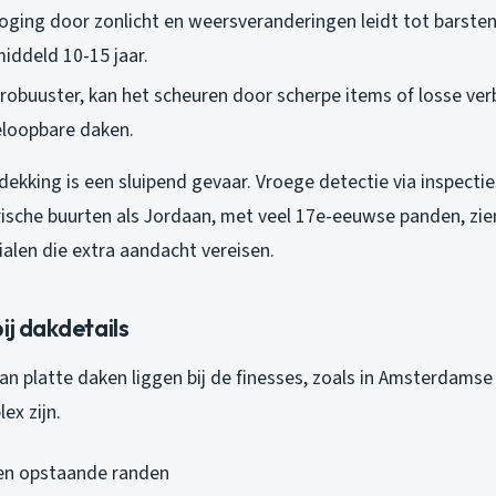
roging door zonlicht en weersveranderingen leidt tot barsten
iddeld 10-15 jaar.
robuuster, kan het scheuren door scherpe items of losse verb
eloopbare daken.
dekking is een sluipend gevaar. Vroege detectie via inspect
orische buurten als Jordaan, met veel 17e-eeuwse panden, zi
alen die extra aandacht vereisen.
ij dakdetails
van platte daken liggen bij de finesses, zoals in Amsterdam
ex zijn.
en opstaande randen