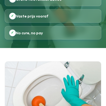
✓
Vaste prijs vooraf
✓
No cure, no pay