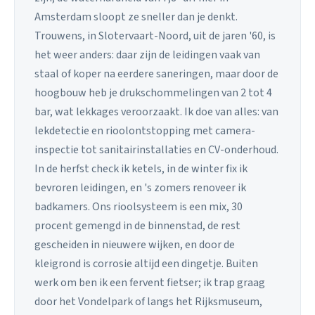
Amsterdam sloopt ze sneller dan je denkt.
Trouwens, in Slotervaart-Noord, uit de jaren '60, is
het weer anders: daar zijn de leidingen vaak van
staal of koper na eerdere saneringen, maar door de
hoogbouw heb je drukschommelingen van 2 tot 4
bar, wat lekkages veroorzaakt. Ik doe van alles: van
lekdetectie en rioolontstopping met camera-
inspectie tot sanitairinstallaties en CV-onderhoud.
In de herfst check ik ketels, in de winter fix ik
bevroren leidingen, en 's zomers renoveer ik
badkamers. Ons rioolsysteem is een mix, 30
procent gemengd in de binnenstad, de rest
gescheiden in nieuwere wijken, en door de
kleigrond is corrosie altijd een dingetje. Buiten
werk om ben ik een fervent fietser; ik trap graag
door het Vondelpark of langs het Rijksmuseum,