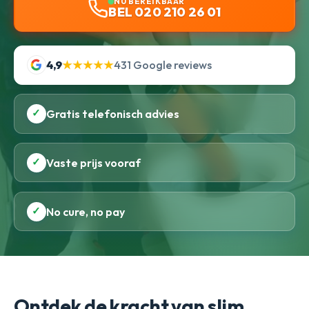
NU BEREIKBAAR
BEL 020 210 26 01
4,9
★★★★★
431 Google reviews
✓
Gratis telefonisch advies
✓
Vaste prijs vooraf
✓
No cure, no pay
Ontdek de kracht van slim