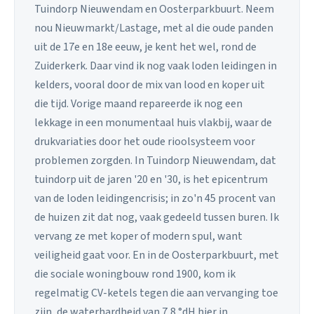
Tuindorp Nieuwendam en Oosterparkbuurt. Neem
nou Nieuwmarkt/Lastage, met al die oude panden
uit de 17e en 18e eeuw, je kent het wel, rond de
Zuiderkerk. Daar vind ik nog vaak loden leidingen in
kelders, vooral door de mix van lood en koper uit
die tijd. Vorige maand repareerde ik nog een
lekkage in een monumentaal huis vlakbij, waar de
drukvariaties door het oude rioolsysteem voor
problemen zorgden. In Tuindorp Nieuwendam, dat
tuindorp uit de jaren '20 en '30, is het epicentrum
van de loden leidingencrisis; in zo'n 45 procent van
de huizen zit dat nog, vaak gedeeld tussen buren. Ik
vervang ze met koper of modern spul, want
veiligheid gaat voor. En in de Oosterparkbuurt, met
die sociale woningbouw rond 1900, kom ik
regelmatig CV-ketels tegen die aan vervanging toe
zijn, de waterhardheid van 7,8 °dH hier in