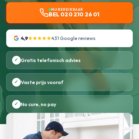
NU BEREIKBAAR
BEL 020 210 26 01
4,9
★★★★★
431 Google reviews
✓
Gratis telefonisch advies
✓
Vaste prijs vooraf
✓
No cure, no pay