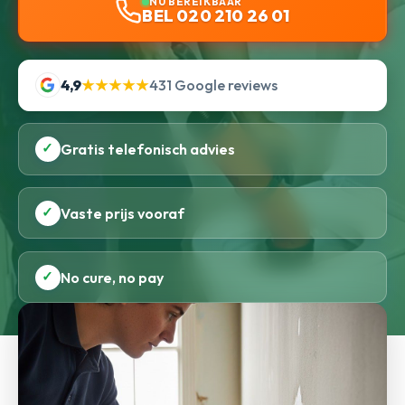
NU BEREIKBAAR
BEL 020 210 26 01
4,9
★★★★★
431 Google reviews
✓
Gratis telefonisch advies
✓
Vaste prijs vooraf
✓
No cure, no pay